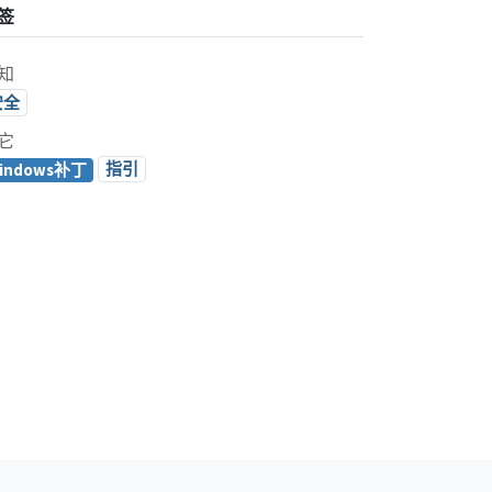
签
知
安全
它
指引
indows补丁